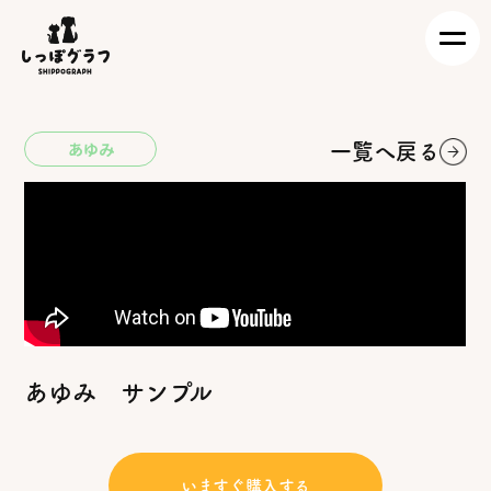
Skip
to
content
あゆみ
一覧へ戻る
あゆみ サンプル
いますぐ購入する